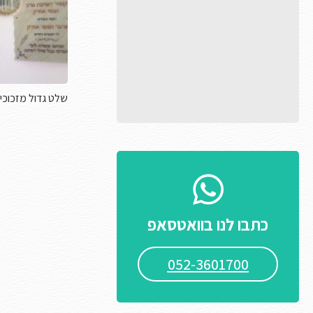
שלט גדול מזכוכי
כתבו לנו בוואטסאפ
052-3601700