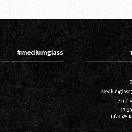
mediumglass#​
Invalid
data
0
mediumglass
 מראש בלבד