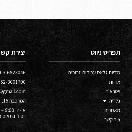
תפריט ניווט
יצירת קשר
מדיום גלאס עבודות זכוכית
03-6823046​
אודות
52-3601700​
ויטרא'ז
@gmail.com
גלריה
המרכבה 15, א.ת חולון​
מאמרים
א'-ה' 9:00 – 17:00
יום ו' בתאום
צור קשר