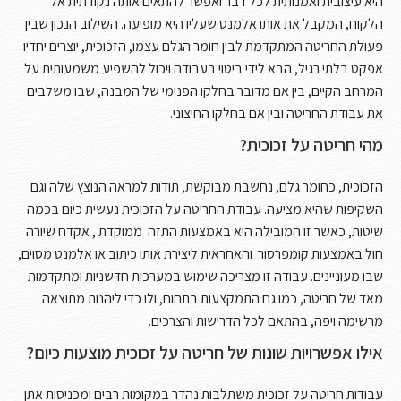
היא עיצובית ואמנותית לכל דבר ואפשר להתאים אותה נקודתית אל
הלקוח, המקבל את אותו אלמנט שעליו היא מופיעה. השילוב הנכון שבין
פעולת החריטה המתקדמת לבין חומר הגלם עצמו, הזכוכית, יוצרים יחדיו
אפקט בלתי רגיל, הבא לידי ביטוי בעבודה ויכול להשפיע משמעותית על
המרחב הקיים, בין אם מדובר בחלקו הפנימי של המבנה, שבו משלבים
את עבודת החריטה ובין אם בחלקו החיצוני.
מהי חריטה על זכוכית?
הזכוכית, כחומר גלם, נחשבת מבוקשת, תודות למראה הנוצץ שלה וגם
השקיפות שהיא מציעה. עבודת החריטה על הזכוכית נעשית כיום בכמה
שיטות, כאשר זו המובילה היא באמצעות התזה ממוקדת , אקדח שיורה
חול באמצעות קומפרסור והאחראית ליצירת אותו כיתוב או אלמנט מסוים,
שבו מעוניינים. עבודה זו מצריכה שימוש במערכות חדשניות ומתקדמות
מאד של חריטה, כמו גם התמקצעות בתחום, ולו כדי ליהנות מתוצאה
מרשימה ויפה, בהתאם לכל הדרישות והצרכים.
אילו אפשרויות שונות של חריטה על זכוכית מוצעות כיום?
עבודות חריטה על זכוכית משתלבות נהדר במקומות רבים ומכניסות אתן