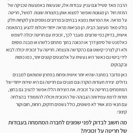
הרבה מאד סטייל וגם עניין. עבודות אלו, שנעשות באמצעות טכניקה של
התזת חול הן מגוונות ואפשר למצוא אותן בתצורות שונות. למשל, חריטה
על מראה. את המראות נמצא בבתים ובמרחבים נוספים והן לוקחות חלק
בולט מאד מעיצוב הבית. הן מביאות מראה ייחודי ויכולות להגיע בהתאמה
אישית, בדיוק כפי שרוצים. מעבר לכך, זכוכית עם חריטה יכולה לשמש
כאלמנט של סימון דרך או הכוונה בתוך מתחם כלשהו או מבנה מסוים
ולא רק לצרכי קישוט וגם כהקדשה והנצחה. חריטה על זכוכית יכולה לבוא
לידי ביטוי גם כאשר היא נעשית על אלמנטים קטנים יותר, כמו כוסות
ובקבוקים.
כאן מדובר במתנה שהיא יותר אישית ופחות בפתרון שמותאם למבנים
גדולים. יצירת תעודות הוקרה וגם מגנים עם חריטה גם היא שירות ייחודי של
המתמחים בחריטה על זכוכית. את היצירות הללו אפשר להציב גם בחוץ,
תודות לרמת עמידותה הגבוהה של הזכוכית ויכולה להתמודד בהצלחה
עם תנאי מזג אוויר לא פשוטים, כולל גשמים חזקים, רוחות, חום וקור
קיצוני.
מה חשוב לבדוק לפני שפונים לחברה המתמחה בעבודות
של חריטה על זכוכית?