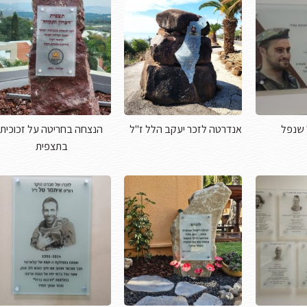
 שנפל
אנדרטה לזכר יעקב הלל ז"ל
הנצחה בחריטה על זכוכית
בתצפית