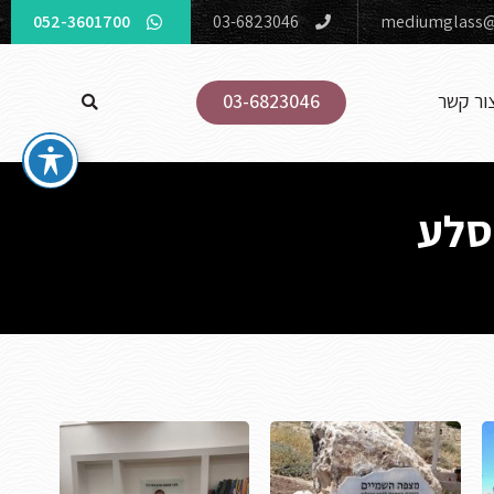
052-3601700
03-6823046
mediumglass@
ור קשר
03-6823046
 סלע