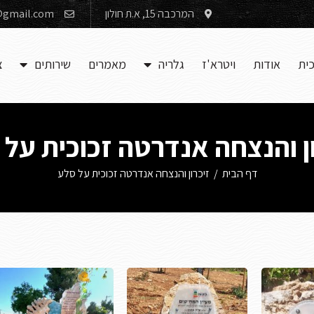
המרכבה 15, א.ת חולון
gmail.com
כית
אודות
ויטרא'ז
גלריה
מאמרים
שירותים
צ
ן והנצחה אנדרטה זכוכית על
דף הבית
/
זיכרון והנצחה אנדרטה זכוכית על סלע